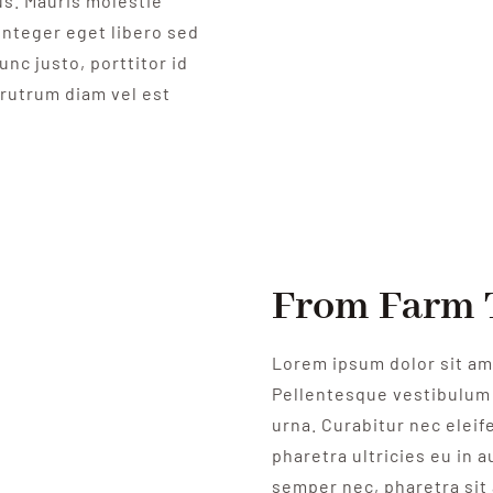
us. Mauris molestie
Integer eget libero sed
unc justo, porttitor id
rutrum diam vel est
From Farm 
Lorem ipsum dolor sit ame
Pellentesque vestibulum 
urna. Curabitur nec eleife
pharetra ultricies eu in a
semper nec, pharetra sit