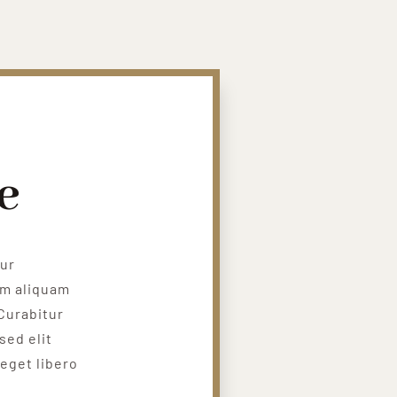
e
tur
um aliquam
Curabitur
sed elit
 eget libero